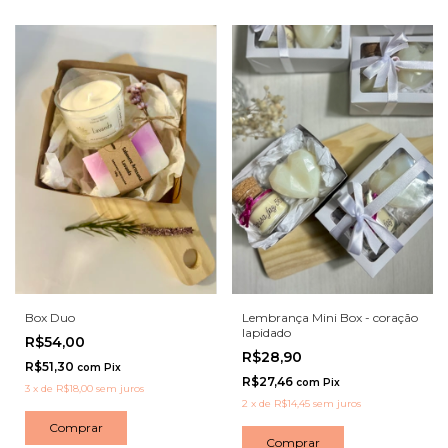
Lembrança Mini Box - coração
Box Duo
lapidado
R$54,00
R$28,90
R$51,30
com
Pix
R$27,46
com
Pix
3
x
de
R$18,00
sem juros
2
x
de
R$14,45
sem juros
Comprar
Comprar