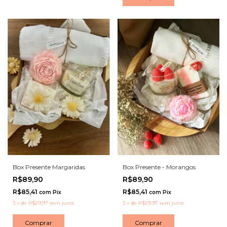
Box Presente Margaridas
Box Presente - Morangos
R$89,90
R$89,90
R$85,41
R$85,41
com
Pix
com
Pix
3
x
de
R$29,97
sem juros
3
x
de
R$29,97
sem juros
Comprar
Comprar