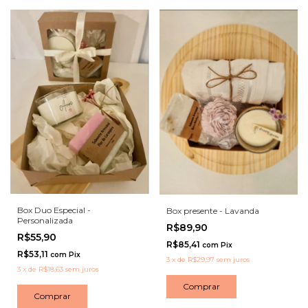
Box Duo Especial -
Box presente - Lavanda
Personalizada
R$89,90
R$55,90
R$85,41
com
Pix
R$53,11
com
Pix
3
x
de
R$29,97
sem juros
3
x
de
R$18,63
sem juros
Comprar
Comprar