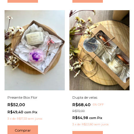
Presente Box Flor
Dupla de velas
R$52,00
R$68,40
-
5
%
OFF
R$72,00
R$49,40
com
Pix
R$64,98
com
Pix
3
x
de
R$17,33
sem juros
3
x
de
R$22,80
sem juros
Comprar