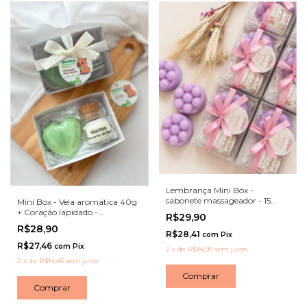
Lembrança Mini Box -
sabonete massageador - 15
Mini Box - Vela aromática 40g
anos
+ Coração lapidado -
R$29,90
Maternidade
R$28,90
R$28,41
com
Pix
R$27,46
com
Pix
2
x
de
R$14,95
sem juros
2
x
de
R$14,45
sem juros
Comprar
Comprar