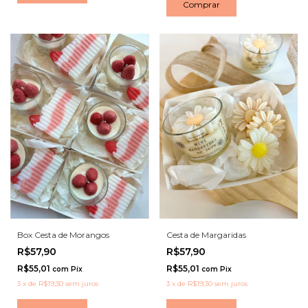
Comprar
Box Cesta de Morangos
Cesta de Margaridas
R$57,90
R$57,90
R$55,01
R$55,01
com
Pix
com
Pix
3
x
de
R$19,30
sem juros
3
x
de
R$19,30
sem juros