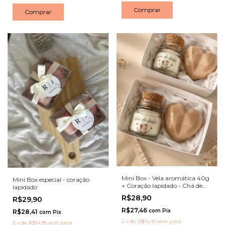
Comprar
Comprar
Mini Box - Vela aromática 40g
Mini Box especial - coração
+ Coração lapidado - Chá de
lapidado
bebê / Maternidade
R$28,90
R$29,90
R$27,46
com
Pix
R$28,41
com
Pix
2
x
de
R$14,45
sem juros
2
x
de
R$14,95
sem juros