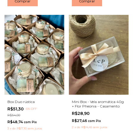
Box Duo rústica
Mini Box - Vela aromática 40g
+ Flor Pheonia - Casamento
R$51,30
-
5
%
OFF
R$28,90
R$54,00
R$27,46
com
Pix
R$48,74
com
Pix
2
x
de
R$14,45
sem juros
3
x
de
R$17,10
sem juros