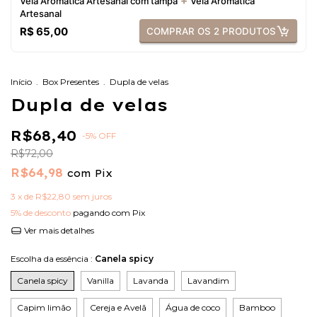
+
Vela Aromatica Artesanal com tampa
Vela Aromatica
Artesanal
R$ 65,00
COMPRAR OS 2 PRODUTOS
Início
.
Box Presentes
.
Dupla de velas
Dupla de velas
R$68,40
-
5
%
OFF
R$72,00
R$64,98
com
Pix
3
x de
R$22,80
sem juros
5% de desconto
pagando com Pix
Ver mais detalhes
Escolha da essência :
Canela spicy
Canela spicy
Vanilla
Lavanda
Lavandim
Capim limão
Cereja e Avelã
Água de coco
Bamboo