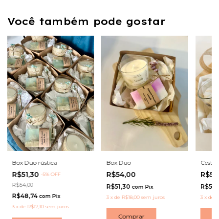
Você também pode gostar
Box Duo rústica
Box Duo
Cesta 
R$51,30
R$54,00
R$57
-
5
%
OFF
R$54,00
R$51,30
R$55,
com
Pix
R$48,74
com
Pix
3
x
de
R$18,00
sem juros
3
x
de
R
3
x
de
R$17,10
sem juros
Comprar