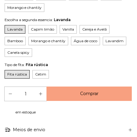
Morango e chantily
Escolha a segunda essencia:
Lavanda
Lavanda
Capim limão
Vanilla
Cereja e Avelã
Bamboo
Morango e chantily
Água de coco
Lavandim
Canela spicy
Tipo de fita:
Fita rústica
Fita rústica
Cetim
em estoque
Meios de envio