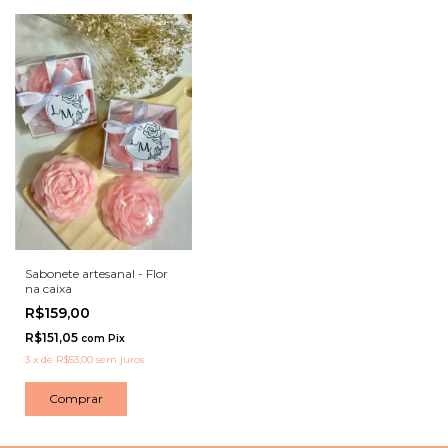
Sabonete artesanal - Flor
na caixa
R$159,00
R$151,05
com
Pix
3
x
de
R$53,00
sem juros
Comprar