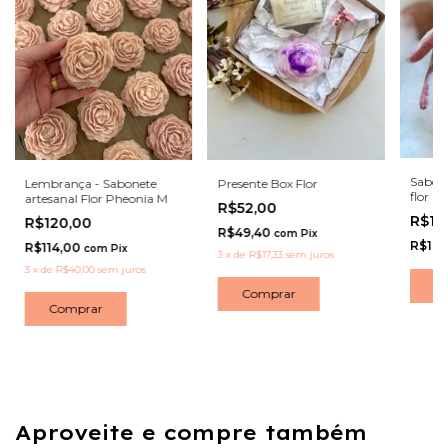
Sabone
Lembrança - Sabonete
Presente Box Flor
flor
artesanal Flor Pheonia M
R$52,00
R$19
R$120,00
R$49,40
com
Pix
R$18,
R$114,00
com
Pix
3
x
de
R$17,33
sem juros
3
x
de
R$40,00
sem juros
C
Comprar
Comprar
Aproveite e compre também