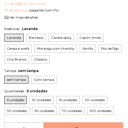
3
x de
R$58,00
sem juros
5% de desconto
pagando com Pix
Ver mais detalhes
Essências :
Lavanda
Lavanda
Bamboo
Canela spicy
Capim limão
Cereja e avelã
Morango com chantily
Vanilla
Flor de figo
Chá Branco
Oceano
Tampa:
sem tampa
sem tampa
Com tampa
Quantidade :
6 unidades
6 unidades
10 unidades
15 unidades
20 unidades
30 unidades
50 unidades
70 unidades
100 unidades