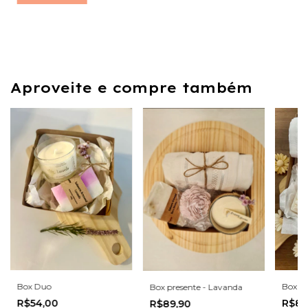
Aproveite e compre também
Box Duo
Box Pr
Box presente - Lavanda
R$54,00
R$89
R$89,90