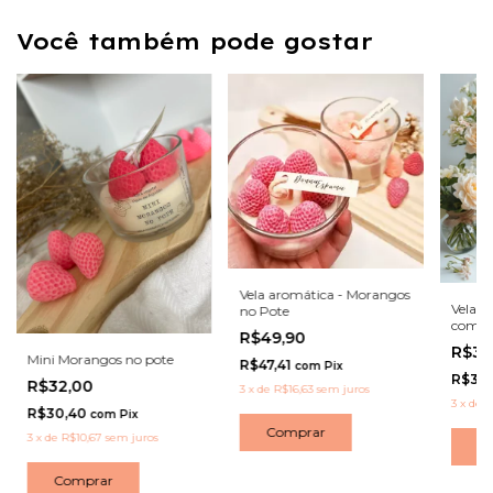
Você também pode gostar
Vela aromática - Morangos
Vela A
no Pote
com 
R$49,90
R$36
Mini Morangos no pote
R$47,41
com
Pix
R$34
R$32,00
3
x
de
R$16,63
sem juros
3
x
de
R
R$30,40
com
Pix
Comprar
3
x
de
R$10,67
sem juros
C
Comprar