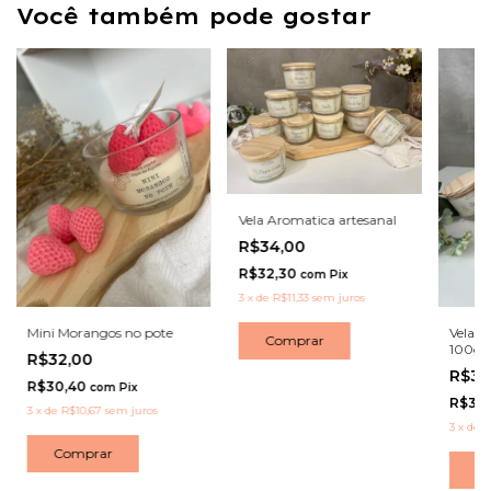
Você também pode gostar
Vela Aromatica artesanal
R$34,00
R$32,30
com
Pix
3
x
de
R$11,33
sem juros
Mini Morangos no pote
Vela A
Comprar
100g
R$32,00
R$34
R$30,40
com
Pix
R$32
3
x
de
R$10,67
sem juros
3
x
de
R
Comprar
C