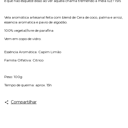
é que não esquece disso ao ver aquela chama tremendo a meia luz? rsrs
Vela aromática artesanal feita com blend de Cera de coco, palma e arroz,
essencia aromatica e pavio de algodão.
100% vegetal/livre de parafina
Vem em copo de vidro.
Essência Aromática: Capim Limão
Familia Olfativa: Citrico
Peso: 100g
Tempo de queima: aprox. 15h
Compartilhar