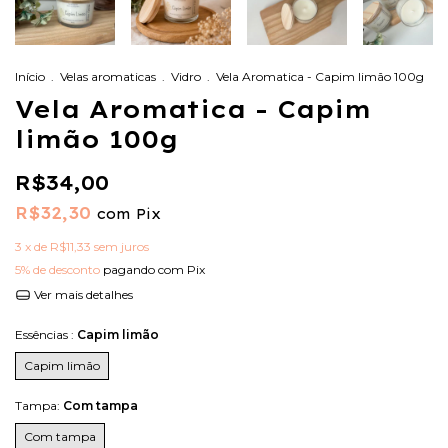
Início
.
Velas aromaticas
.
Vidro
.
Vela Aromatica - Capim limão 100g
Vela Aromatica - Capim
limão 100g
R$34,00
R$32,30
com
Pix
3
x de
R$11,33
sem juros
5% de desconto
pagando com Pix
Ver mais detalhes
Essências :
Capim limão
Capim limão
Tampa:
Com tampa
Com tampa