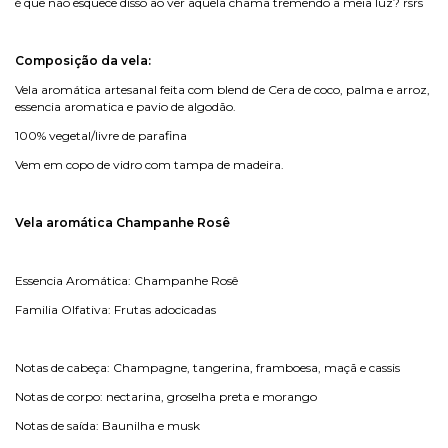
é que não esquece disso ao ver aquela chama tremendo a meia luz? rsrs
Composição da vela:
Vela aromática artesanal feita com blend de Cera de coco, palma e arroz,
essencia aromatica e pavio de algodão.
100% vegetal/livre de parafina
Vem em copo de vidro com tampa de madeira.
Vela aromática Champanhe Rosê
Essencia Aromática: Champanhe Rosê
Familia Olfativa: Frutas adocicadas
Notas de cabeça: Champagne, tangerina, framboesa, maçã e cassis
Notas de corpo: nectarina, groselha preta e morango
Notas de saída: Baunilha e musk