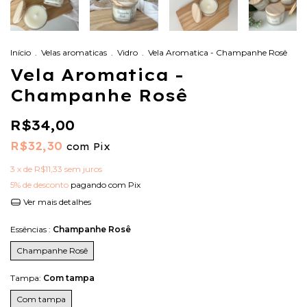
Início
.
Velas aromaticas
.
Vidro
.
Vela Aromatica - Champanhe Rosê
Vela Aromatica -
Champanhe Rosê
R$34,00
R$32,30
com
Pix
3
x de
R$11,33
sem juros
5% de desconto
pagando com Pix
Ver mais detalhes
Essências :
Champanhe Rosê
Champanhe Rosê
Tampa:
Com tampa
Com tampa