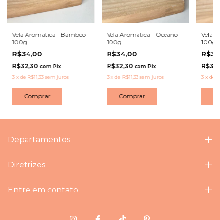
Vela Aromatica - Bamboo
Vela Aromatica - Oceano
Vela A
100g
100g
100g
R$34,00
R$34,00
R$34
R$32,30
R$32,30
R$32
com
Pix
com
Pix
3
x
de
R$11,33
sem juros
3
x
de
R$11,33
sem juros
3
x
de
R
Comprar
Comprar
C
Departamentos
Diretrizes
Entre em contato