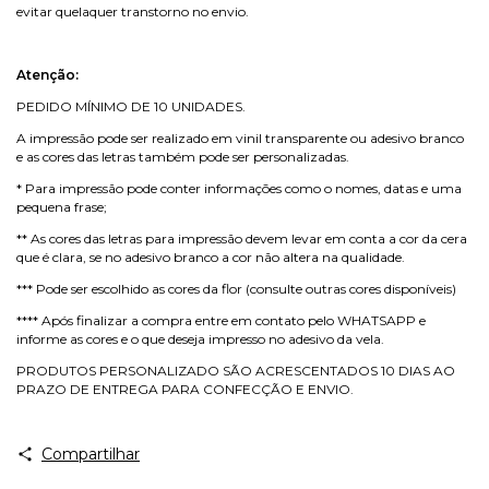
evitar quelaquer transtorno no envio.
Atenção:
PEDIDO MÍNIMO DE 10 UNIDADES.
A impressão pode ser realizado em vinil transparente ou adesivo branco
e as cores das letras também pode ser personalizadas.
* Para impressão pode conter informações como o nomes, datas e uma
pequena frase;
** As cores das letras para impressão devem levar em conta a cor da cera
que é clara, se no adesivo branco a cor não altera na qualidade.
*** Pode ser escolhido as cores da flor (consulte outras cores disponíveis)
**** Após finalizar a compra entre em contato pelo WHATSAPP e
informe as cores e o que deseja impresso no adesivo da vela.
PRODUTOS PERSONALIZADO SÃO ACRESCENTADOS 10 DIAS AO
PRAZO DE ENTREGA PARA CONFECÇÃO E ENVIO.
Compartilhar