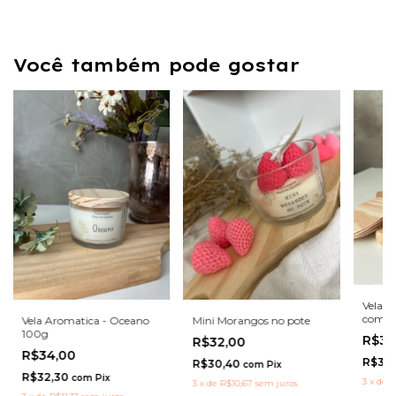
Você também pode gostar
Vela A
com c
Vela Aromatica - Oceano
Mini Morangos no pote
100g
R$34
R$32,00
R$34,00
R$32
R$30,40
com
Pix
R$32,30
com
Pix
3
x
de
R
3
x
de
R$10,67
sem juros