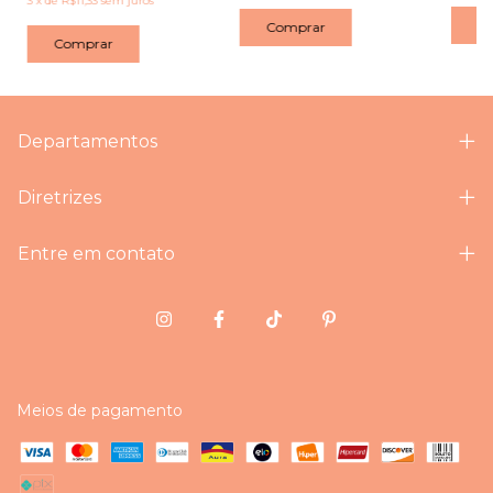
3
x
de
R$11,33
sem juros
C
Comprar
Comprar
Departamentos
Diretrizes
Entre em contato
Meios de pagamento